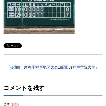
「
令和8年度春季神戸地区大会1回戦 vs神戸学院大付
」
コメントを残す
名前
(必須)