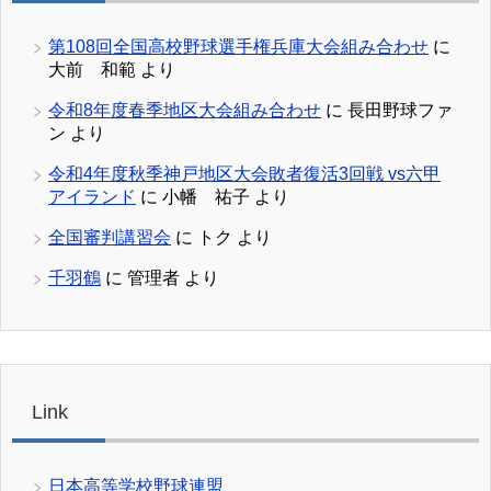
第108回全国高校野球選手権兵庫大会組み合わせ
に
大前 和範
より
令和8年度春季地区大会組み合わせ
に
長田野球ファ
ン
より
令和4年度秋季神戸地区大会敗者復活3回戦 vs六甲
アイランド
に
小幡 祐子
より
全国審判講習会
に
トク
より
千羽鶴
に
管理者
より
Link
日本高等学校野球連盟