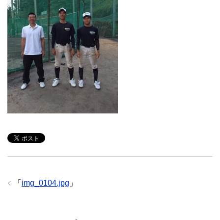
「
img_0104.jpg
」