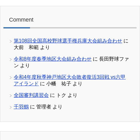
Comment
第108回全国高校野球選手権兵庫大会組み合わせ
に
大前 和範
より
令和8年度春季地区大会組み合わせ
に
長田野球ファ
ン
より
令和4年度秋季神戸地区大会敗者復活3回戦 vs六甲
アイランド
に
小幡 祐子
より
全国審判講習会
に
トク
より
千羽鶴
に
管理者
より