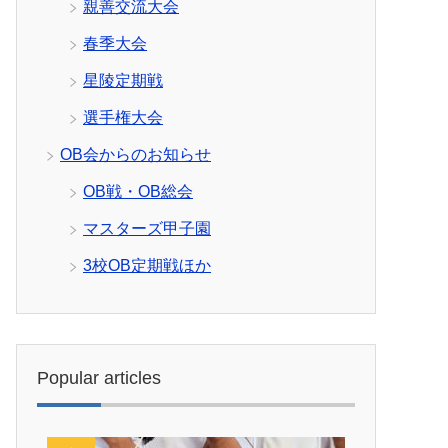
親善交流大会
春季大会
星陵定期戦
選手権大会
OB会からのお知らせ
OB戦・OB総会
マスターズ甲子園
3校OB定期戦ほか
Popular articles