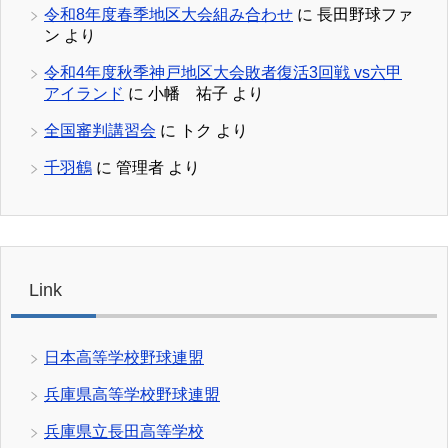
令和8年度春季地区大会組み合わせ
に
長田野球ファ
ン
より
令和4年度秋季神戸地区大会敗者復活3回戦 vs六甲
アイランド
に
小幡 祐子
より
全国審判講習会
に
トク
より
千羽鶴
に
管理者
より
Link
日本高等学校野球連盟
兵庫県高等学校野球連盟
兵庫県立長田高等学校