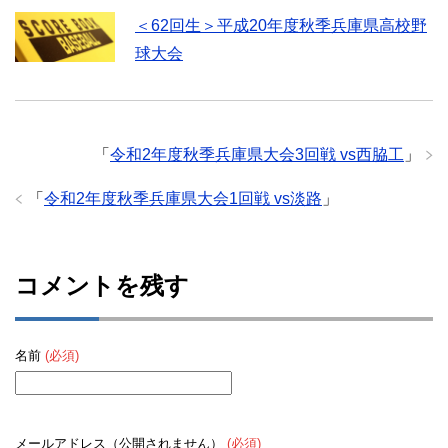
＜62回生＞平成20年度秋季兵庫県高校野
球大会
「
令和2年度秋季兵庫県大会3回戦 vs西脇工
」
「
令和2年度秋季兵庫県大会1回戦 vs淡路
」
コメントを残す
名前
(必須)
メールアドレス（公開されません）
(必須)