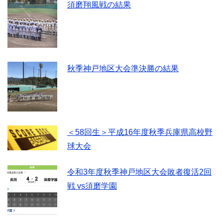
須磨翔風戦の結果
秋季神戸地区大会準決勝の結果
＜58回生＞平成16年度秋季兵庫県高校野
球大会
令和3年度秋季神戸地区大会敗者復活2回
戦 vs須磨学園