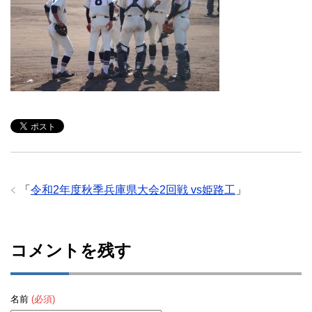
「
令和2年度秋季兵庫県大会2回戦 vs姫路工
」
コメントを残す
名前
(必須)