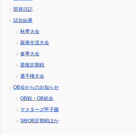
部員日記
試合結果
秋季大会
親善交流大会
春季大会
星陵定期戦
選手権大会
OB会からのお知らせ
OB戦・OB総会
マスターズ甲子園
3校OB定期戦ほか