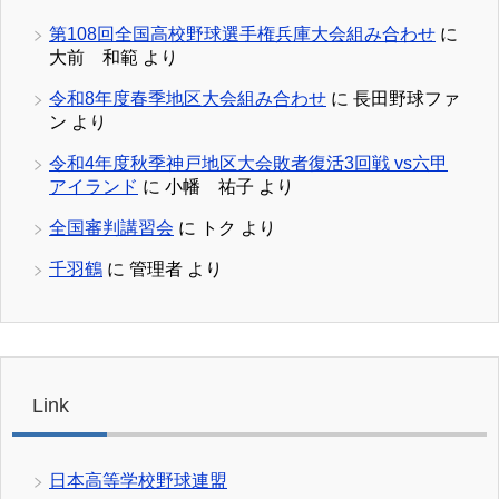
第108回全国高校野球選手権兵庫大会組み合わせ
に
大前 和範
より
令和8年度春季地区大会組み合わせ
に
長田野球ファ
ン
より
令和4年度秋季神戸地区大会敗者復活3回戦 vs六甲
アイランド
に
小幡 祐子
より
全国審判講習会
に
トク
より
千羽鶴
に
管理者
より
Link
日本高等学校野球連盟