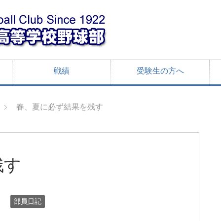
戦績
受験生の方へ
春、夏に必ず結果を残す
残す
日
部員日記