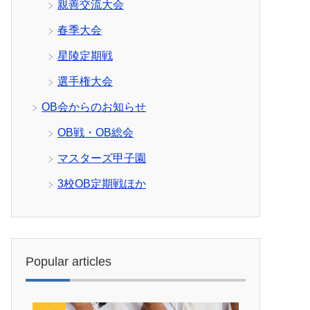
親善交流大会
春季大会
星陵定期戦
選手権大会
OB会からのお知らせ
OB戦・OB総会
マスターズ甲子園
3校OB定期戦ほか
Popular articles