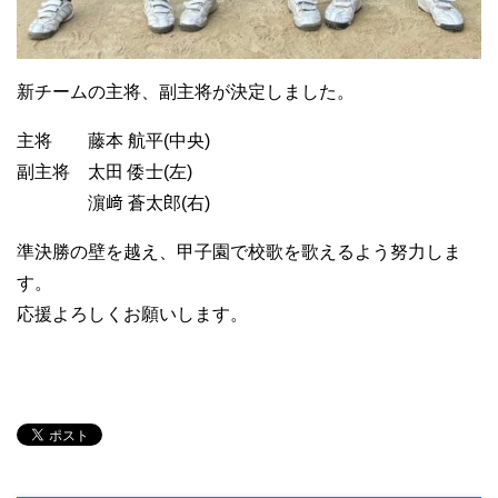
新チームの主将、副主将が決定しました。
主将 藤本 航平(中央)
副主将 太田 倭士(左)
濵﨑 蒼太郎(右)
準決勝の壁を越え、甲子園で校歌を歌えるよう努力しま
す。
応援よろしくお願いします。