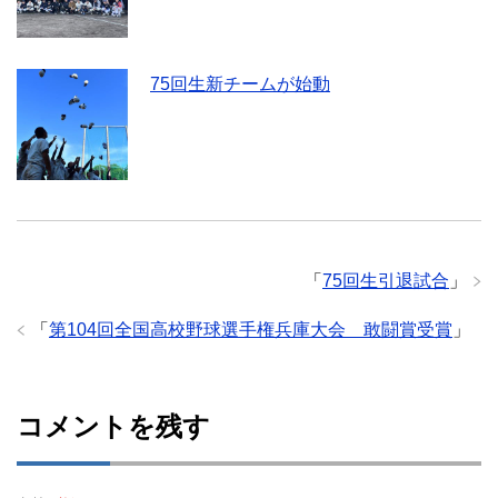
75回生新チームが始動
「
75回生引退試合
」
「
第104回全国高校野球選手権兵庫大会 敢闘賞受賞
」
コメントを残す