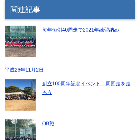
関連記事
毎年恒例40周走で2021年練習納め
平成26年11月2日
創立100周年記念イベント 周回走を走
ろう
OB戦