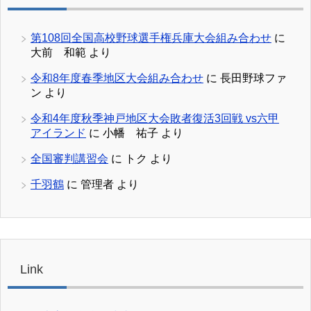
第108回全国高校野球選手権兵庫大会組み合わせ
に
大前 和範
より
令和8年度春季地区大会組み合わせ
に
長田野球ファ
ン
より
令和4年度秋季神戸地区大会敗者復活3回戦 vs六甲
アイランド
に
小幡 祐子
より
全国審判講習会
に
トク
より
千羽鶴
に
管理者
より
Link