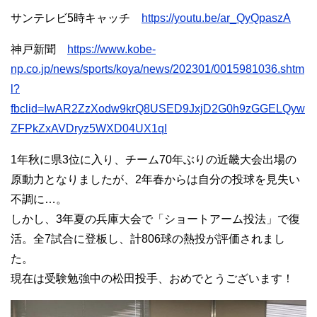
サンテレビ5時キャッチ
https://youtu.be/ar_QyQpaszA
神戸新聞
https://www.kobe-
np.co.jp/news/sports/koya/news/202301/0015981036.shtm
l?
fbclid=IwAR2ZzXodw9krQ8USED9JxjD2G0h9zGGELQyw
ZFPkZxAVDryz5WXD04UX1qI
1年秋に県3位に入り、チーム70年ぶりの近畿大会出場の
原動力となりましたが、2年春からは自分の投球を見失い
不調に…。
しかし、3年夏の兵庫大会で「ショートアーム投法」で復
活。全7試合に登板し、計806球の熱投が評価されまし
た。
現在は受験勉強中の松田投手、おめでとうございます！