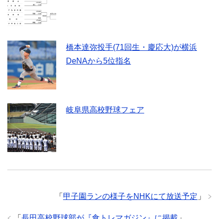
橋本達弥投手(71回生・慶応大)が横浜
DeNAから5位指名
岐阜県高校野球フェア
「
甲子園ランの様子をNHKにて放送予定
」
「
長田高校野球部が『食トレマガジン』に掲載
」