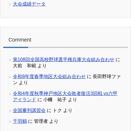
大会成績データ
Comment
第108回全国高校野球選手権兵庫大会組み合わせ
に
大前 和範
より
令和8年度春季地区大会組み合わせ
に
長田野球ファ
ン
より
令和4年度秋季神戸地区大会敗者復活3回戦 vs六甲
アイランド
に
小幡 祐子
より
全国審判講習会
に
トク
より
千羽鶴
に
管理者
より