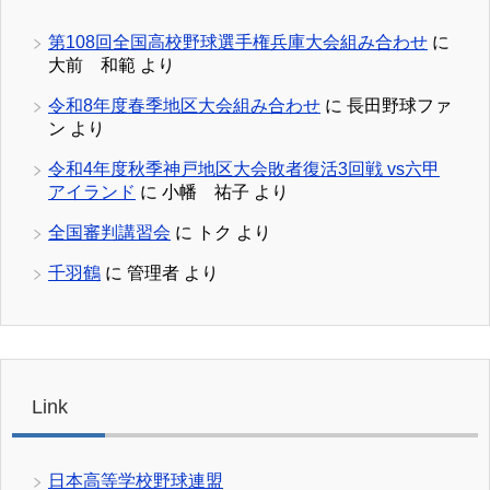
第108回全国高校野球選手権兵庫大会組み合わせ
に
大前 和範
より
令和8年度春季地区大会組み合わせ
に
長田野球ファ
ン
より
令和4年度秋季神戸地区大会敗者復活3回戦 vs六甲
アイランド
に
小幡 祐子
より
全国審判講習会
に
トク
より
千羽鶴
に
管理者
より
Link
日本高等学校野球連盟